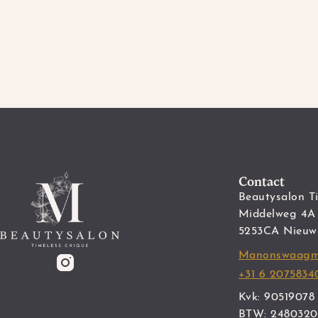
Contact
Beautysalon T
Middelweg 4
5253CA Nieuwk
Manonswaagm
+31 6 2075834
Kvk: 90519078
BTW: 2480320