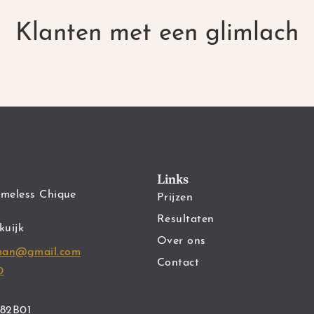
Klanten met een glimlach
Links
imeless Chique
Prijzen
A
Resultaten
uijk
Over ons
an@gmail.com
Contact
0
82B01