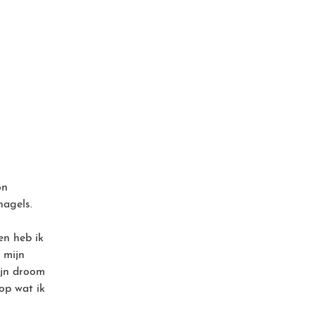
on
nagels.
en heb ik
 mijn
ijn droom
 op wat ik