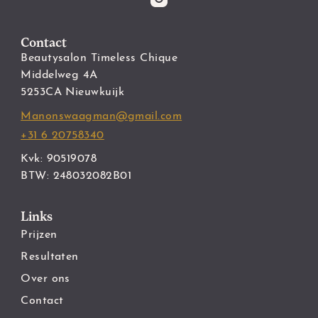
Contact
Beautysalon Timeless Chique
Middelweg 4A
5253CA Nieuwkuijk
Manonswaagman@gmail.com
+31 6 20758340
Kvk: 90519078
BTW: 248032082B01
Links
Prijzen
Resultaten
Over ons
Contact